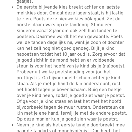
gaatjes.
De eerste blijvende kies breekt achter de laatste
melkkies door. Omdat deze lager staat, is hij lastig
te zien. Poets deze nieuwe kies óók goed. Zet de
borstel daar dwars op de tandenrij. Stimuleer
kinderen vanaf 2 jaar om ook zelf hun tanden te
poetsen. Daarmee wordt het een gewoonte. Poets
wel de tanden dagelijks na, want je zoon of dochter
kan het zelf nog niet goed genoeg. Blijf je kind
napoetsen totdat het 10 jaar oud is. Zorg ervoor dat
je goed zicht in de mond hebt en er voldoende
steun is voor het hoofd van je kind als je (na)poetst.
Probeer uit welke poetshouding voor jou het
prettigst is. Ga bijvoorbeeld schuin achter je kind
staan. Als je met je hand de kin ondersteunt, rust
het hoofd tegen je bovenlichaam. Buig een beetje
over je kind heen, zodat je goed ziet waar je poetst.
Of ga voor je kind staan en laat het met het hoofd
bijvoorbeeld tegen de muur rusten. Ondersteun de
kin met je ene hand, terwijl je met de andere poetst.
Op deze manier kun je goed zien waar je poetst.
Neem je kind als het eerste tandje doorbreekt mee
naar de tandarts of mondhygiënist. Dan heeft het