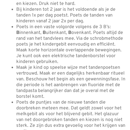
en kiezen. Druk niet te hard.
Bij kinderen tot 2 jaar is het voldoende als je de
tanden 1x per dag poetst. Poets de tanden van
kinderen vanaf 2 jaar 2x per dag.
Poets in een vaste volgorde volgens de 3 B’s:
B
innenkant,
B
uitenkant,
B
ovenkant. Poets altijd de
rand van het tandvlees mee. Via de schrobmethode
poets je het kindergebit eenvoudig en efficiënt.
Maak korte horizontale overlappende bewegingen.
Je kunt ook een elektrische tandenborstel voor
kinderen gebruiken.
Maak je kind op speelse wijze met tandenpoetsen
vertrouwd. Maak er een dagelijks herkenbaar ritueel
van. Beschouw het begin als een gewenningsfase. In
die periode is het aanbrengen van fluoride met de
tandpasta belangrijker dan dat je overal met de
borstel komt.
Poets de puntjes van de nieuwe tanden die
doorbreken meteen mee. Dat geldt zowel voor het
melkgebit als voor het blijvend gebit. Het glazuur
van net doorgebroken tanden en kiezen is nog niet
sterk. Ze zijn dus extra gevoelig voor het krijgen van