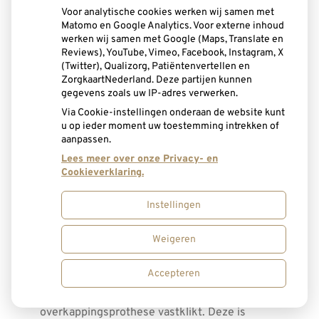
Voor analytische cookies werken wij samen met
Matomo en Google Analytics. Voor externe inhoud
werken wij samen met Google (Maps, Translate en
Reviews), YouTube, Vimeo, Facebook, Instagram, X
(Twitter), Qualizorg, Patiëntenvertellen en
ZorgkaartNederland. Deze partijen kunnen
gegevens zoals uw IP-adres verwerken.
Via Cookie-instellingen onderaan de website kunt
u op ieder moment uw toestemming intrekken of
aanpassen.
Lees meer over onze Privacy- en
Cookieverklaring.
Instellingen
Weigeren
Bij het ontbreken van alle tanden en kiezen
Accepteren
worden twee of meer implantaten geplaatst. Daarop
worden knopjes of staafjes gemaakt waarop een
overkappingsprothese vastklikt. Deze is