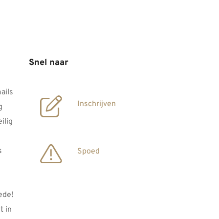
Snel naar
ails
Inschrijven
g
ilig
s
Spoed
ede!
 in