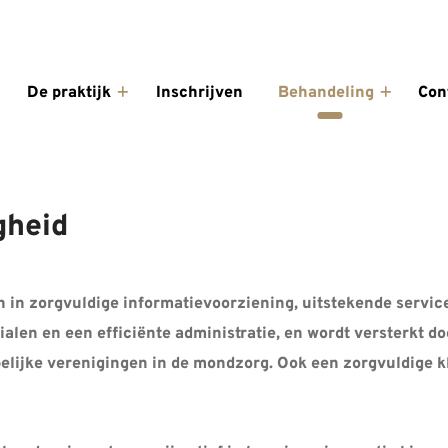
enu
De praktijk
Inschrijven
Behandeling
Con
De
Behande
praktijk
submen
submenu
gheid
ven in zorgvuldige informatievoorziening, uitstekende serv
ialen en een efficiënte administratie, en wordt versterkt d
elijke verenigingen in de mondzorg. Ook een zorgvuldige 