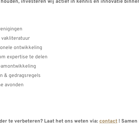
 houden, investeren wij actief in kennis en innovatie binne
renigingen
 vakliteratuur
ionele ontwikkeling
om expertise te delen
teamontwikkeling
en & gedragsregels
he avonden
der te verbeteren? Laat het ons weten via:
contact
! Samen z