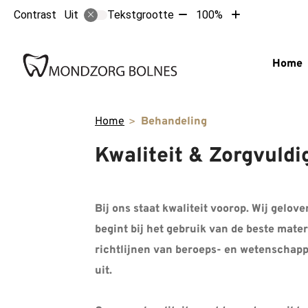
Tekst
Tekst
Contrast
Tekstgrootte
100%
Uit
verkleinen
vergroten
met
met
Hoofdm
10%
10%
Home
Home
Behandeling
Kwaliteit & Zorgvuldi
Bij ons staat kwaliteit voorop. Wij gelo
begint bij het gebruik van de beste mater
richtlijnen van beroeps- en wetenschapp
uit.