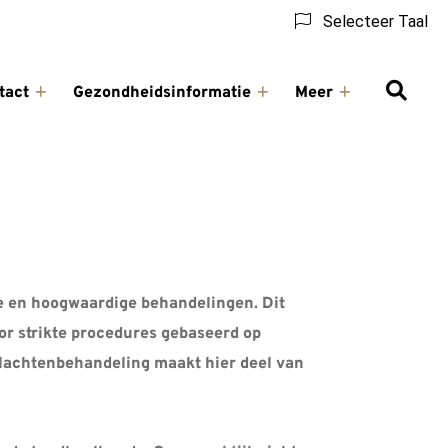
Selecteer Taal
tact
Gezondheidsinformatie
Meer
ling
Contact
Gezondheidsinformatie
Meer
u
submenu
submenu
submenu
ice en hoogwaardige behandelingen. Dit
oor strikte procedures gebaseerd op
klachtenbehandeling maakt hier deel van