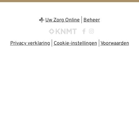
Uw Zorg Online
|
Beheer
Bezoek
Bezoek
onze
onze
Privacy verklaring
|
Cookie-instellingen
|
Voorwaarden
facebook
Instagram
pagina
pagina