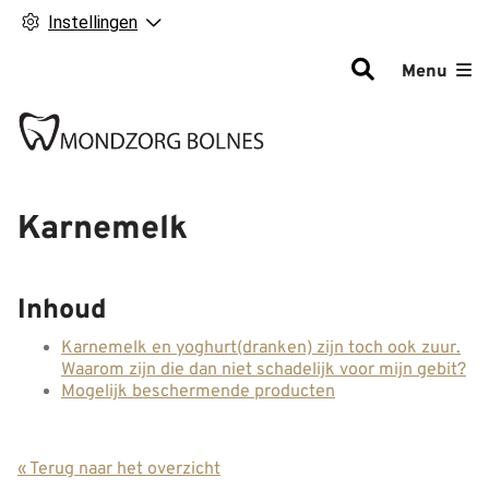
Instellingen
Hoofdm
Menu
Karnemelk
Inhoud
Karnemelk en yoghurt(dranken) zijn toch ook zuur.
Waarom zijn die dan niet schadelijk voor mijn gebit?
Mogelijk beschermende producten
« Terug naar het overzicht