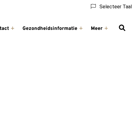
Selecteer Taal
tact
Gezondheidsinformatie
Meer
ling
Contact
Gezondheidsinformatie
Meer
u
submenu
submenu
submenu