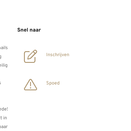
Snel naar
ails
Inschrijven
g
ilig
s
Spoed
ede!
 in
baar