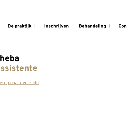
enu
De praktijk
Inschrijven
Behandeling
Con
De
Behande
praktijk
submen
submenu
heba
ssistente
erug naar overzicht