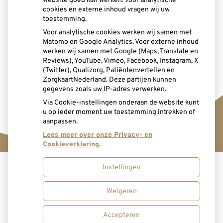
website goed kan werken. Voor analytische
cookies en externe inhoud vragen wij uw
toestemming.
Voor analytische cookies werken wij samen met
Spoed
Matomo en Google Analytics. Voor externe inhoud
werken wij samen met Google (Maps, Translate en
Reviews), YouTube, Vimeo, Facebook, Instagram, X
(Twitter), Qualizorg, Patiëntenvertellen en
ZorgkaartNederland. Deze partijen kunnen
gegevens zoals uw IP-adres verwerken.
Via Cookie-instellingen onderaan de website kunt
u op ieder moment uw toestemming intrekken of
aanpassen.
Lees meer over onze Privacy- en
Cookieverklaring.
Instellingen
Uw Zorg Online
|
Beheer
Weigeren
Bezoek
Bezoek
onze
onze
Accepteren
Privacy verklaring
|
Cookie-instellingen
|
Voorwaarden
facebook
Instagram