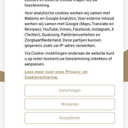
cookies en externe inhoud vragen wij uw
toestemming.
Voor analytische cookies werken wij samen met
Spoed
Matomo en Google Analytics. Voor externe inhoud
werken wij samen met Google (Maps, Translate en
Reviews), YouTube, Vimeo, Facebook, Instagram, X
(Twitter), Qualizorg, Patiëntenvertellen en
ZorgkaartNederland. Deze partijen kunnen
gegevens zoals uw IP-adres verwerken.
Via Cookie-instellingen onderaan de website kunt
u op ieder moment uw toestemming intrekken of
aanpassen.
Lees meer over onze Privacy- en
Cookieverklaring.
Instellingen
Uw Zorg Online
|
Beheer
Weigeren
Bezoek
Bezoek
onze
onze
Accepteren
Privacy verklaring
|
Cookie-instellingen
|
Voorwaarden
facebook
Instagram