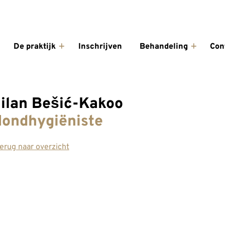
enu
De praktijk
Inschrijven
Behandeling
Con
De
Behande
praktijk
submen
submenu
ilan Bešić-Kakoo
ondhygiëniste
erug naar overzicht