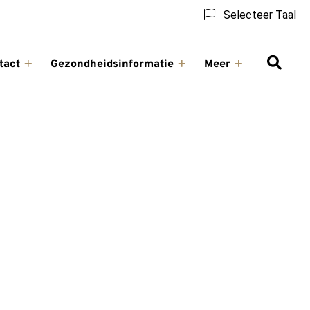
Selecteer Taal
tact
Gezondheidsinformatie
Meer
ling
Contact
Gezondheidsinformatie
Meer
u
submenu
submenu
submenu