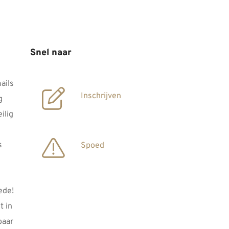
Snel naar
ails
Inschrijven
g
ilig
s
Spoed
ede!
 in
baar